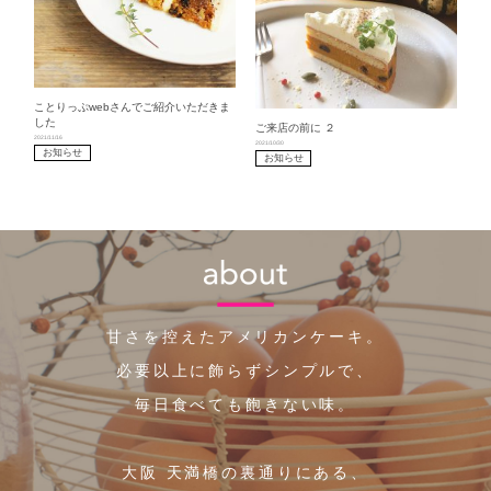
ことりっぷwebさんでご紹介いただきま
した
ご来店の前に ２
2021/11/16
2021/10/30
お知らせ
お知らせ
甘さを控えたアメリカンケーキ。
必要以上に飾らずシンプルで、
毎日食べても飽きない味。
大阪 天満橋の裏通りにある、