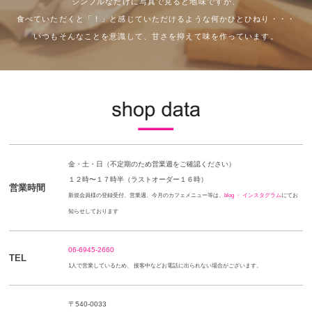
シンプルなだけに写真で見ると地味ですが、
食べていただくと「！」と感じていただけるような何かひとひねり・・・
いつもそんなことを意識して、甘さを抑えて味を作っています。
金・土・日（不定期のため営業週をご確認ください）
１２時〜１７時半（ラストオーダー１６時）
営業時間
新規会員様の登録受付、営業週、今月のカフェメニュー等は、
blog
・ インスタグラム
にてお
知らせしております
06-6945-2660
TEL
1人で営業しているため、 接客中などお電話に出られない場合がございます。
〒540-0033