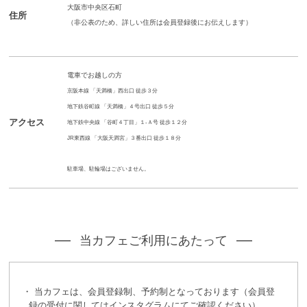
大阪市中央区石町
住所
（非公表のため、詳しい住所は会員登録後にお伝えします）
電車でお越しの方
京阪本線 「天満橋」西出口 徒歩３分
地下鉄谷町線 「天満橋」４号出口 徒歩５分
アクセス
地下鉄中央線 「谷町４丁目」１-Ａ号 徒歩１２分
JR東西線 「大阪天満宮」３番出口 徒歩１８分
駐車場、駐輪場はございません。
当カフェご利用にあたって
当カフェは、会員登録制、予約制となっております（会員登
録の受付に関してはインスタグラムにてご確認ください）。