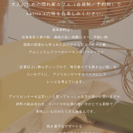
大人のための隠れ家カフェ（会員制／予約制）で
satito’sの味をお楽しみください。
基本材料は・・・
北海道産小麦の粉、風味の良い発酵バター、平飼い卵、
国産の甜菜から作られたおだやかな甘みのビート糖、
アルミニウムフリーのベーキングパウダーなど
「必要以上に飾らずシンプルで、毎日食べても飽きない味」を
コンセプトに、
アメリカンケーキをベースにして
レシピを考えています。
アメリカンケーキは甘い！と思ってらっしゃる方が多いと思いますが、
材料の組み合わせ、スパイスやお酒の使い方がとても新鮮で、
美味しいものがたくさんあるんです。
焼き菓子もデザートも、