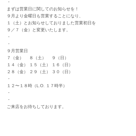
・⠀
まずは営業日に関してのお知らせを！⠀
９月より金曜日も営業することになり、⠀
１（土）とお知らせしておりました営業初日を⠀
９／７（金）と変更いたします。⠀
・⠀
・⠀
９月営業日⠀
７（金） ８（土） ９（日）⠀
１４（金） １５（土） １６（日）⠀
２８（金） ２９（土） ３０（日）⠀
・
１２〜１８時（L.O. １７時半）
・
・⠀
ご来店をお待ちしております。